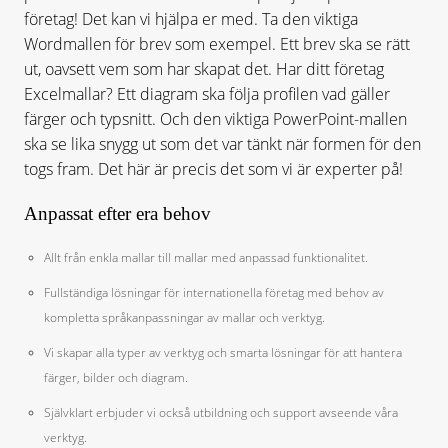
företag! Det kan vi hjälpa er med. Ta den viktiga
Wordmallen för brev som exempel. Ett brev ska se rätt
ut, oavsett vem som har skapat det. Har ditt företag
Excelmallar? Ett diagram ska följa profilen vad gäller
färger och typsnitt. Och den viktiga PowerPoint-mallen
ska se lika snygg ut som det var tänkt när formen för den
togs fram. Det här är precis det som vi är experter på!
Anpassat efter era behov
Allt från enkla mallar till mallar med anpassad funktionalitet.
Fullständiga lösningar för internationella företag med behov av
kompletta språkanpassningar av mallar och verktyg.
Vi skapar alla typer av verktyg och smarta lösningar för att hantera
färger, bilder och diagram.
Självklart erbjuder vi också utbildning och support avseende våra
verktyg.