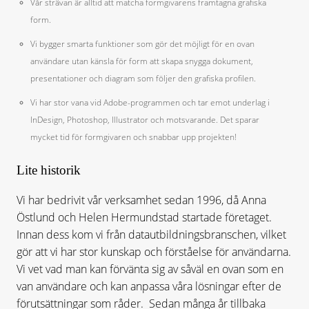
Vår strävan är alltid att matcha formgivarens framtagna grafiska
form.
Vi bygger smarta funktioner som gör det möjligt för en ovan
användare utan känsla för form att skapa snygga dokument,
presentationer och diagram som följer den grafiska profilen.
Vi har stor vana vid Adobe-programmen och tar emot underlag i
InDesign, Photoshop, Illustrator och motsvarande. Det sparar
mycket tid för formgivaren och snabbar upp projekten!
Lite historik
Vi har bedrivit vår verksamhet sedan 1996, då Anna
Östlund och Helen Hermundstad startade företaget.
Innan dess kom vi från datautbildningsbranschen, vilket
gör att vi har stor kunskap och förståelse för användarna.
Vi vet vad man kan förvänta sig av såväl en ovan som en
van användare och kan anpassa våra lösningar efter de
förutsättningar som råder. Sedan många år tillbaka